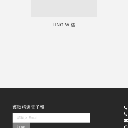
LING W 櫺
獲取精選電子報
訂閱