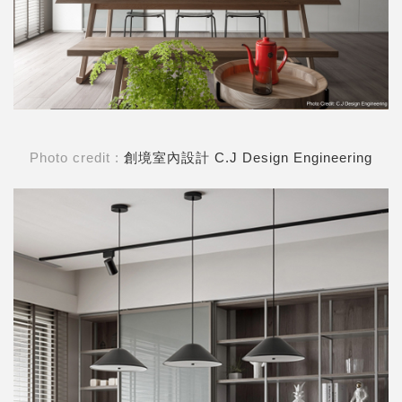
Photo credit :
創境室內設計 C.J Design Engineering