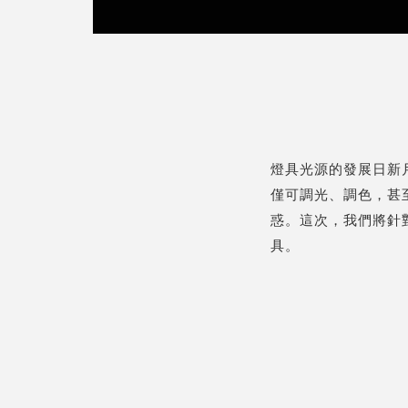
燈具光源的發展日新
僅可調光、調色，甚
惑。這次，我們將針
具。