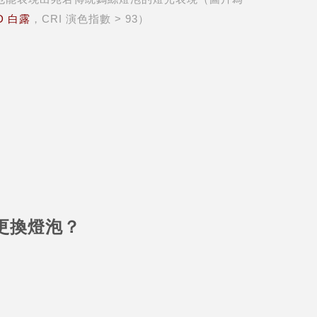
ED 白露
，CRI 演色指數 > 93）
更換燈泡？