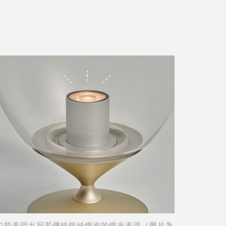
D 也能表現出宛若傳統鎢絲燈泡的燈光表現（圖片為