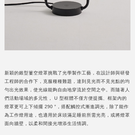
新穎的錐型簍空燈罩挑戰了光學製作工藝，在設計師與研發
工程師的合作下，克服種種難題，達到見光而不見光點的均
勻出光效果，使光線能夠自由地穿流於空間之中。而隨著人
們活動場域的多元性， U 型框體不僅方便提攜、框架內的
燈罩更可上下傾擺 290 °，搭配觸控式漸進調光，除了能作
為工作燈用途，也適用於床頭滿足睡前所需光亮，或將燈罩
面向牆壁，以柔和間接光增添生活情調。