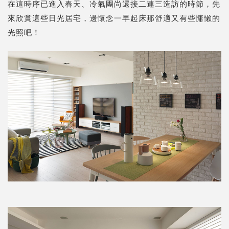
在這時序已進入春天、冷氣團尚還接二連三造訪的時節，先
來欣賞這些日光居宅，邊懷念一早起床那舒適又有些慵懶的
光照吧！