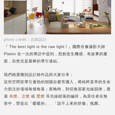
photo credit : 北鷗設計
『 The best light is the raw light ! 』國際肖像攝影大師
Platon 在一次的專訪中提到，想創造生機感、有故事的畫
面，自然光是最棒的導引連結。
我們精選幾則設計師作品與大家分享：
這些空間皆導引蓬勃的朝陽自窗旁灑入，將純粹直率的生命
力挹注於場域每個角落；夜晚時，則切換居家光線韻律，透
過
吊燈
、
立燈
或
壁燈
等光線錯落的編排，為居住者在無
形中，營造出「暖暖的」、「說不上來的舒服」氛圍。