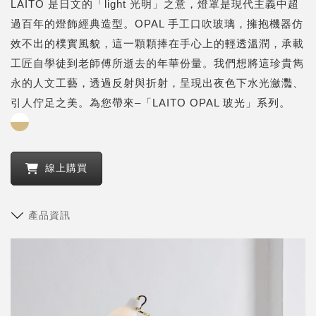
LAITO 是日文的「light 光明」之意，燈罩是現代主義中超
過百年的燈飾經典造型。OPAL 手工口吹玻璃，擁抱機器仿
效不出的樸實風貌，這一顆顆捧在手心上的輕透溫潤，承載
工匠自學徒到老師傅所逝去的年華份量。我們想將這珍貴雋
永的人文工藝，透過反射與折射，呈現出夜色下水光瀲灩、
引人佇足之美。為您帶來–「LAITO OPAL 玻光」系列。
線上購買
產品資訊