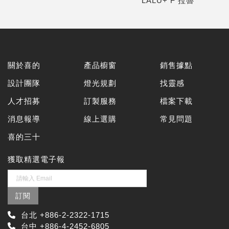
LALU+ F 拉魯
關於喜的
產品櫥窗
銷售據點
設計團隊
燈光規劃
找靈感
人才招募
訂製服務
檔案下載
消息報導
線上選購
常見問題
喜的三十
獲取精選電子報
訂閱
台北 +886-2-2322-1715
台中 +886-4-2452-6805