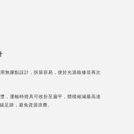
計
採用無膠點設計，拆裝容易，便於光源維修並再次
紙漿，運輸時燈具可收折至扁平，體積縮減最高達
少碳足跡，避免資源浪費。