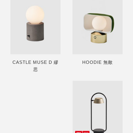
CASTLE MUSE D 繆
HOODIE 無敵
思