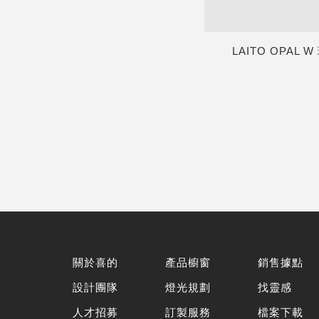
LAITO OPAL W
關於喜的
產品櫥窗
銷售據點
設計團隊
燈光規劃
找靈感
人才招募
訂製服務
檔案下載