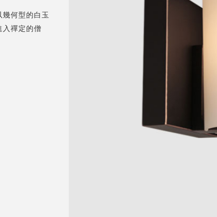
以幾何型的白玉
進入禪定的僧
。