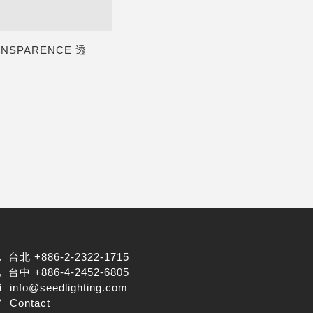
ANSPARENCE 透
台北 +886-2-2322-1715
台中 +886-4-2452-6805
info@seedlighting.com
Contact