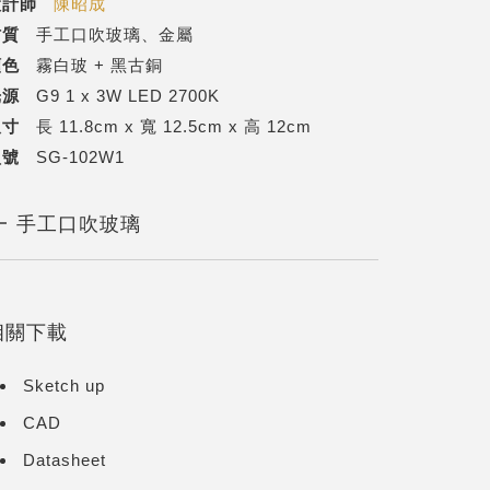
設計師
陳昭成
材質
手工口吹玻璃、金屬
顏色
霧白玻 + 黑古銅
光源
G9 1 x 3W LED 2700K
尺寸
長 11.8cm x 寬 12.5cm x 高 12cm
型號
SG-102W1
手工口吹玻璃
相關下載
Sketch up
CAD
Datasheet