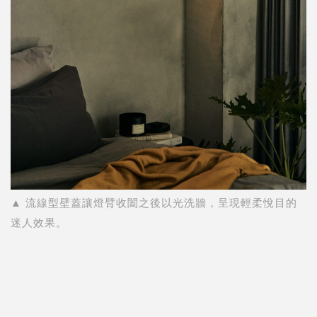
▲ 流線型壁蓋讓燈臂收闔之後以光洗牆，呈現
輕柔悅目的
迷人效果。