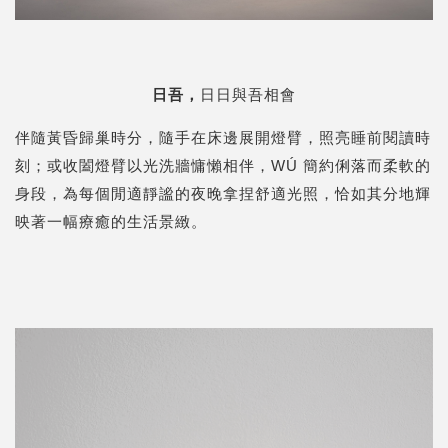
日吾，
日日與吾相會
伴隨黃昏歸巢時分，隨手在床邊展開燈臂，照亮睡前閱讀時
刻；或收闔燈臂以光洗牆慵懶相伴，
WÚ
簡約俐落而柔軟的
身段，為每個
閒適靜謐的夜晚拿捏舒適光照，恰如其分地輝
映著一幅療癒的生活景緻。