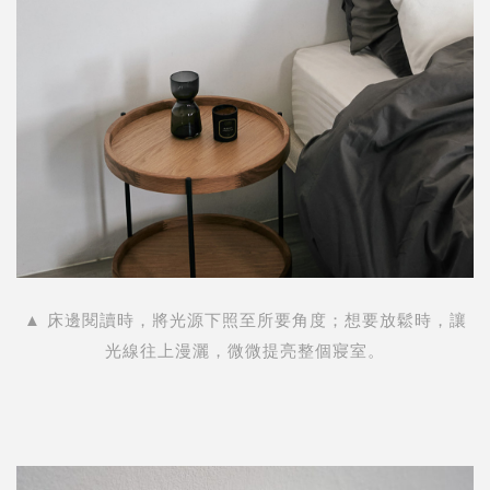
▲ 床邊閱讀時，將光源下照至所要角度；想要放鬆時，讓
光線往上漫灑，微微提亮整個寢室。