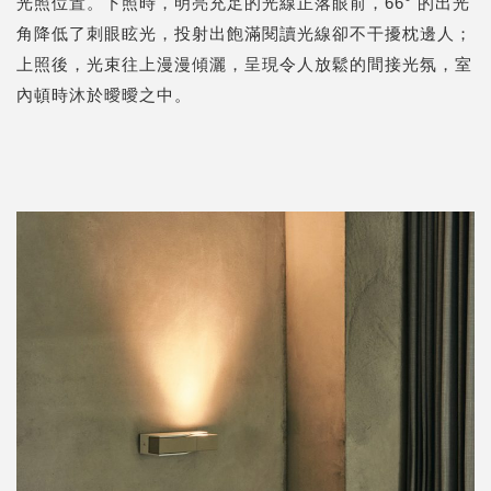
光照位置。下照時，明亮充足的光線正落眼前，66° 的出光
角降低了刺眼眩光，投射出飽滿閱讀光線卻不干擾枕邊人；
上照後，光束往上漫漫傾灑，呈現令人放鬆的間接光氛，室
內頓時沐於曖曖之中。