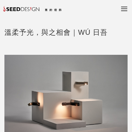
溫柔予光，與之相會｜WÚ 日吾