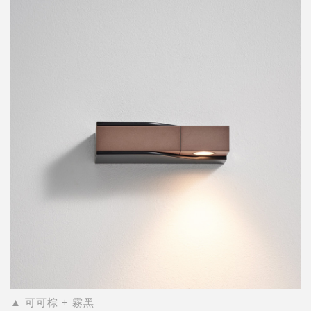
▲ 可可棕 + 霧黑