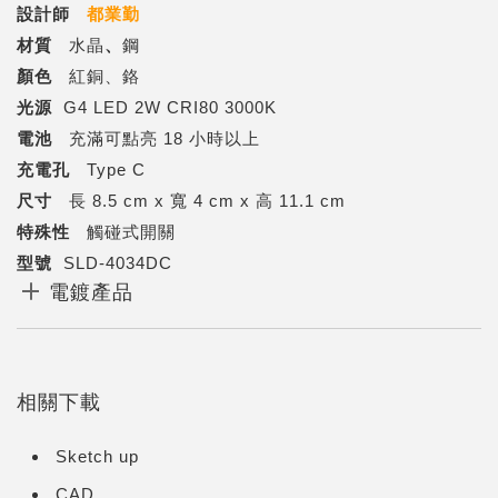
設計師
都業勤
材質
水晶
、
鋼
顏色
紅銅、鉻
光源
G4 LED 2W CRI80 3000K
電池
充滿可點亮 18 小時以上
充電孔
Type C
尺寸
長 8.5 cm x 寬 4 cm x 高 11.1 cm
特殊性
觸碰式開關
型號
SLD-4034DC
電鍍產品
相關下載
Sketch up
CAD