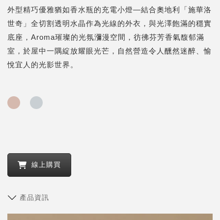
外型精巧優雅猶如香水瓶的充電小燈—結合奧地利「施華洛
世奇」全切割透明水晶作為光線的外衣，與光澤飽滿的穩實
底座，Aroma璀璨的光氛瀰漫空間，彷彿芬芳香氣馥郁滿
室，於屋中一隅綻放耀眼光芒，自然營造令人醺然迷醉、愉
悅宜人的光影世界。
線上購買
產品資訊