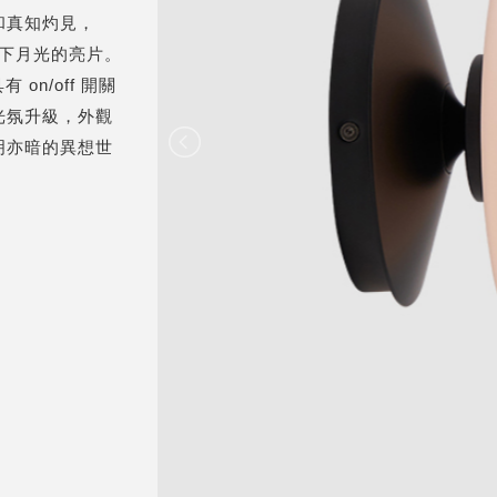
和真知灼見，
灑下月光的亮片。
on/off 開關
光氛升級，外觀
明亦暗的異想世