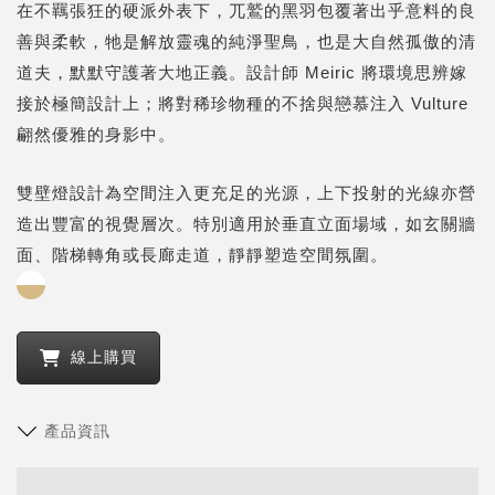
在不羈張狂的硬派外表下，兀鷲的黑羽包覆著出乎意料的良
善與柔軟，牠是解放靈魂的純淨聖鳥，也是大自然孤傲的清
道夫，默默守護著大地正義。設計師 Meiric 將環境思辨嫁
接於極簡設計上；將對稀珍物種的不捨與戀慕注入 Vulture
翩然優雅的身影中。
雙壁燈設計為空間注入更充足的光源，上下投射的光線亦營
造出豐富的視覺層次。特別適用於垂直立面場域，如玄關牆
面、階梯轉角或長廊走道，靜靜塑造空間氛圍。
線上購買
產品資訊