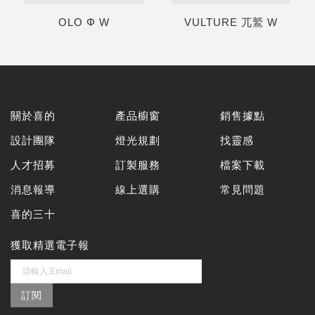
OLO Φ W
VULTURE 兀鷲 W
關於喜的
產品櫥窗
銷售據點
設計團隊
燈光規劃
找靈感
人才招募
訂製服務
檔案下載
消息報導
線上選購
常見問題
喜的三十
獲取精選電子報
訂閱