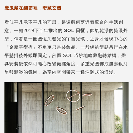
魔鬼藏在細節裡，暗藏玄機
看似平凡竟不平凡的巧思，是遠觀俐落近看驚奇的生活創
意。一如2019下半年推出的
SOL 日恆
，帥氣乾淨的搶眼外
型，乍看是一圈圈恆久發光的宇宙光環，近身才發現中心的
「金屬平衡桿」不單單只是裝飾品。一般鋼絲型懸吊燈在水
平懸掛後外觀即固定，然而 SOL 巧妙地暗藏翻轉結構，燈
具安裝後依然可隨心改變傾擺角度，多重光圈佈成無盡銀河
星移渺渺的氛圍，為室內空間帶來一種浩瀚式的浪漫。