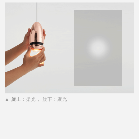
▲ 旋
上：柔光， 旋下：聚光