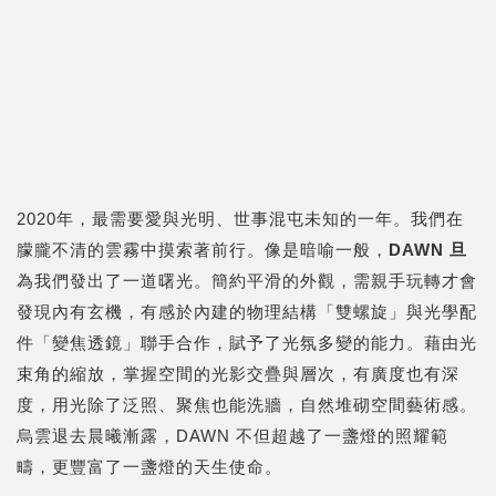
2020年，最需要愛與光明、世事混屯未知的一年。我們在
朦朧不清的雲霧中摸索著前行。像是暗喻一般，
DAWN
旦
為我們發出了一道曙光。簡約平滑的外觀，需親手玩轉才會
發現內有玄機，有感於內建的物理結構「雙螺旋」與光學配
件「變焦透鏡」聯手合作，賦予了光氛多變的能力。藉由光
束角的縮放，掌握空間的光影交疊與層次，有廣度也有深
度，用光除了泛照、聚焦也能洗牆，自然堆砌空間藝術感。
烏雲退去晨曦漸露，DAWN 不但超越了一盞燈的照耀範
疇，更豐富了一盞燈的天生使命。