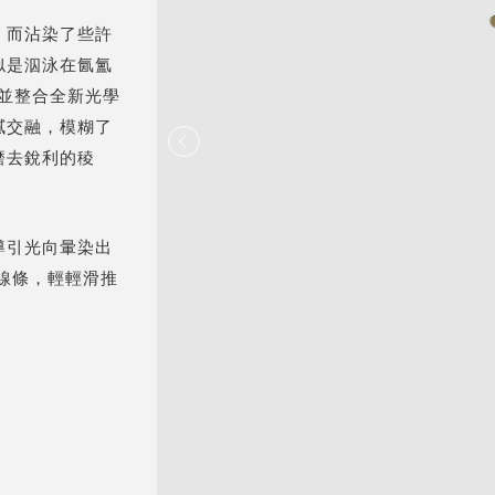
，而沾染了些許
似是泅泳在氤氳
型並整合全新光學
膩交融，模糊了
磨去銳利的稜
。
導引光向暈染出
線條，輕輕滑推
。