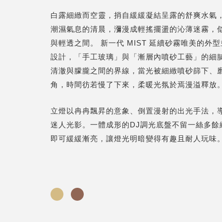
白露細緻而空靈，捎自緩緩凝結呈露的舒爽水氣
潮濕氣息的清晨，瀰漫成輕搖擺盪的沁薄迷霧，
與輕透之間。 新一代 MIST 延續砂霧唯美的外
設計，「手工玻璃」與「漸層內噴砂工藝」的細
清澈與朦朧之間的界線，當光被細緻噴砂篩下、
角，時間彷若慢了下來，柔暖光氛於焉漫溢釋放
立燈以冉冉飄昇的意象、倒置漫射的出光手法，
迷人光影。一體成形的DJ調光底盤不留一絲多餘
即可緩緩漸亮，讓燈光明暗變得有趣且耐人玩味